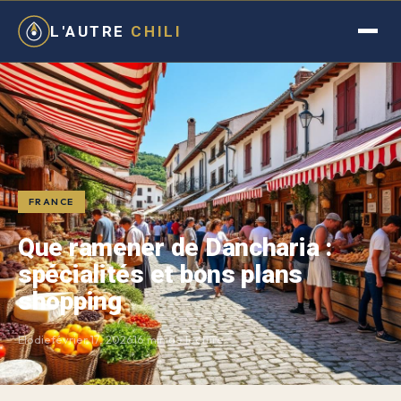
L'AUTRE
CHILI
FRANCE
Que ramener de Dancharia :
spécialités et bons plans
shopping
Elodie
février 17, 2026
16 min de lecture