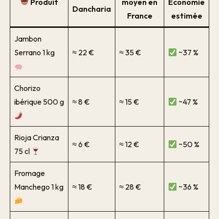
Produit
moyen en
Économie
Dancharia
France
estimée
Jambon
Serrano 1 kg
≈ 22 €
≈ 35 €
~37 %
Chorizo
ibérique 500 g
≈ 8 €
≈ 15 €
~47 %
Rioja Crianza
≈ 6 €
≈ 12 €
~50 %
75 cl
Fromage
Manchego 1 kg
≈ 18 €
≈ 28 €
~36 %