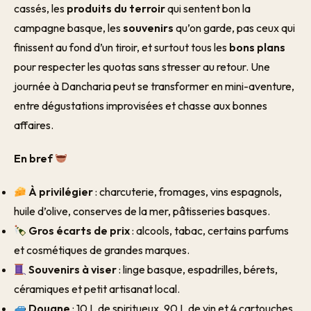
cassés, les
produits du terroir
qui sentent bon la
campagne basque, les
souvenirs
qu’on garde, pas ceux qui
finissent au fond d’un tiroir, et surtout tous les
bons plans
pour respecter les quotas sans stresser au retour. Une
journée à Dancharia peut se transformer en mini-aventure,
entre dégustations improvisées et chasse aux bonnes
affaires.
En bref
À privilégier
: charcuterie, fromages, vins espagnols,
huile d’olive, conserves de la mer, pâtisseries basques.
Gros écarts de prix
: alcools, tabac, certains parfums
et cosmétiques de grandes marques.
Souvenirs à viser
: linge basque, espadrilles, bérets,
céramiques et petit artisanat local.
Douane
: 10 L de spiritueux, 90 L de vin et 4 cartouches