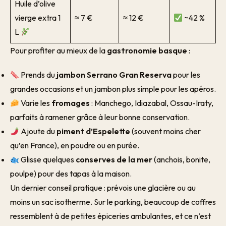
Huile d’olive
vierge extra 1
≈ 7 €
≈ 12 €
~42 %
L
Pour profiter au mieux de la
gastronomie basque
:
Prends du
jambon Serrano Gran Reserva
pour les
grandes occasions et un jambon plus simple pour les apéros.
Varie les
fromages
: Manchego, Idiazabal, Ossau-Iraty,
parfaits à ramener grâce à leur bonne conservation.
Ajoute du
piment d’Espelette
(souvent moins cher
qu’en France), en poudre ou en purée.
Glisse quelques
conserves de la mer
(anchois, bonite,
poulpe) pour des tapas à la maison.
Un dernier conseil pratique : prévois une glacière ou au
moins un sac isotherme. Sur le parking, beaucoup de coffres
ressemblent à de petites épiceries ambulantes, et ce n’est