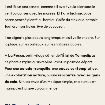
Il est là, un peu bancal, comme s’il avait voulu plier sous le
vent ou danser avec les marées.
El Faro Inclinado
, ce
phare penché planté au bord du Golfe du Mexique, semble
tout droit sorti d’un rêve de voyageur.
Il ne clignote plus depuis longtemps, mais il veille encore. Sur
la plage, sur les bateaux, sur les histoires locales.
À
La Pesca
, petit village côtier de l’État de
Tamaulipas
,
ce phare est plus qu’un repère : c’est un point de départ.
Pour une
balade tranquille
, une
pause contemplative
,
une
exploration nature
, ou une
rencontre avec les gens
du coin
. Si tu as envie d’un Mexique simple, chaleureux et
marin, c’est ici que ça commence.