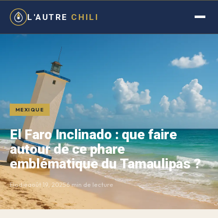
L'AUTRE
CHILI
MEXIQUE
El Faro Inclinado : que faire
autour de ce phare
emblématique du Tamaulipas ?
Elodie
août 19, 2025
6 min de lecture