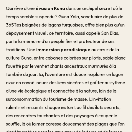
Qui rêve d’une
évasion Kuna
dans un archipel secret où le
temps semble suspendu ? Guna Yala, sanctuaire de plus de
365 îles baignées de lagons turquoises, offre bien plus qu’un
dépaysement visuel : ce territoire, aussi appelé San Blas,
porte la mémoire d’un peuple fier et protecteur de ses
traditions. Une
immersion paradisiaque
au cœur de la
culture Guna, entre cabanes colorées sur pilotis, sable blanc
fouetté par le vent et chants ancestraux murmurés à la
tombée du jour. Ici, l’aventure est douce : explorer un lagon
azur en canoë, nouer des liens sincères et goûter au rythme
d’une vie écologique et connectée à la nature, loin de la
surconsommation du tourisme de masse. L’invitation :
ralentir et ressentir chaque instant, au fil des îlots secrets,
des rencontres touchantes et des paysages à couper le
souffle, là où la mer caresse doucement des plages que l’on