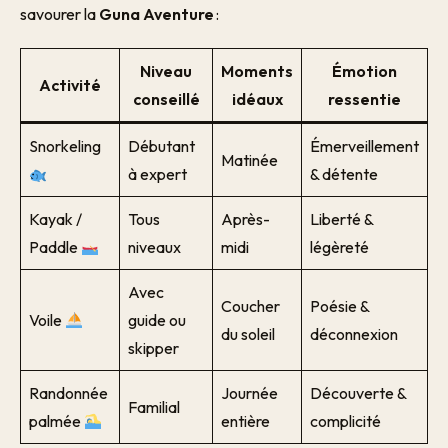
savourer la
Guna Aventure
:
Niveau
Moments
Émotion
Activité
conseillé
idéaux
ressentie
Snorkeling
Débutant
Émerveillement
Matinée
à expert
& détente
Kayak /
Tous
Après-
Liberté &
Paddle
niveaux
midi
légèreté
Avec
Coucher
Poésie &
Voile
guide ou
du soleil
déconnexion
skipper
Randonnée
Journée
Découverte &
Familial
palmée
entière
complicité