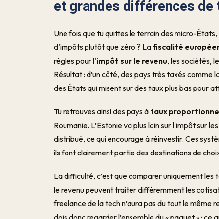
et grandes différences de 
Une fois que tu quittes le terrain des micro-États,
d’impôts plutôt que zéro ? La
fiscalité europée
règles pour l’
impôt sur le revenu
, les sociétés, l
Résultat : d’un côté, des pays très taxés comme la 
des États qui misent sur des taux plus bas pour att
Tu retrouves ainsi des pays à
taux proportionnel
Roumanie. L’Estonie va plus loin sur l’impôt sur les 
distribué, ce qui encourage à réinvestir. Ces syst
ils font clairement partie des destinations de choix
La difficulté, c’est que comparer uniquement les t
le revenu peuvent traiter différemment les cotisati
freelance de la tech n’aura pas du tout le même 
dois donc regarder l’ensemble du « paquet » : ce 