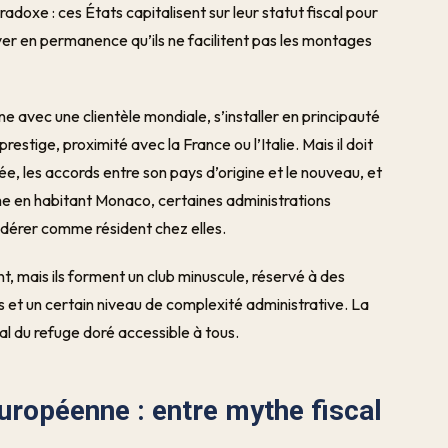
doxe : ces États capitalisent sur leur statut fiscal pour
uver en permanence qu’ils ne facilitent pas les montages
 avec une clientèle mondiale, s’installer en principauté
 prestige, proximité avec la France ou l’Italie. Mais il doit
ssée, les accords entre son pays d’origine et le nouveau, et
ême en habitant Monaco, certaines administrations
idérer comme résident chez elles.
t, mais ils forment un club minuscule, réservé à des
s et un certain niveau de complexité administrative. La
nal du refuge doré accessible à tous.
européenne : entre mythe fiscal