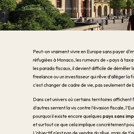
Elodie
mars 10, 2026
20 min de lecture
Peut-on vraiment vivre en Europe sans payer d’im
réfugiées à Monaco, les rumeurs de « pays à taxa
les paradis fiscaux, il devient difficile de démêler l
freelance ou un investisseur qui rêve d’alléger la 
c’est changer de cadre de vie, pas seulement de
Dans cet univers où certains territoires affichent 
d’autres serrent la vis contre l’évasion fiscale, l
pourquoi il existe encore quelques
pays sans imp
et surtout ce que cela implique concrètement pour 
L’objectif n’est pas de vendre du rêve, mais de t’