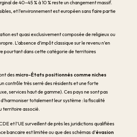
rginal de 40–45 % à 10 % reste un changement massif.
 lisibles, et l’environnement est européen sans faire partie
opulation est quasi exclusivement composée de religieux ou
propre. L’absence d’impôt classique sur le revenu n’en
tre pourtant dans cette catégorie de territoires
sont des
micro-États positionnés comme niches
e, un contrôle très serré des résidents et une forte
luxe, services haut de gamme). Ces pays ne sont pas
 d’harmoniser totalement leur système : la fiscalité
territoire associé.
CDE et l’UE surveillent de près les juridictions qualifiées
ence bancaire est limitée ou que des schémas d’
évasion