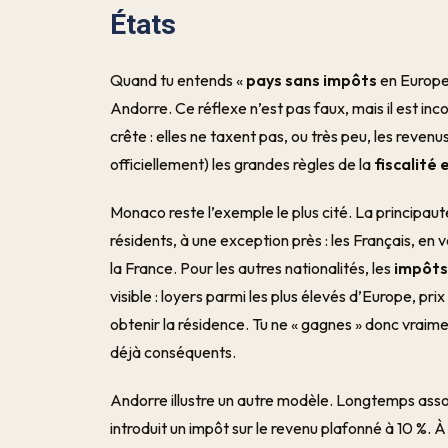
États
Quand tu entends «
pays sans impôts
en Europe
Andorre. Ce réflexe n’est pas faux, mais il est inco
crête : elles ne taxent pas, ou très peu, les reve
officiellement) les grandes règles de la
fiscalité
Monaco reste l’exemple le plus cité. La principaut
résidents, à une exception près : les Français, en
la France. Pour les autres nationalités, les
impôts 
visible : loyers parmi les plus élevés d’Europe, pri
obtenir la résidence. Tu ne « gagnes » donc vraim
déjà conséquents.
Andorre illustre un autre modèle. Longtemps associ
introduit un impôt sur le revenu plafonné à 10 %. 