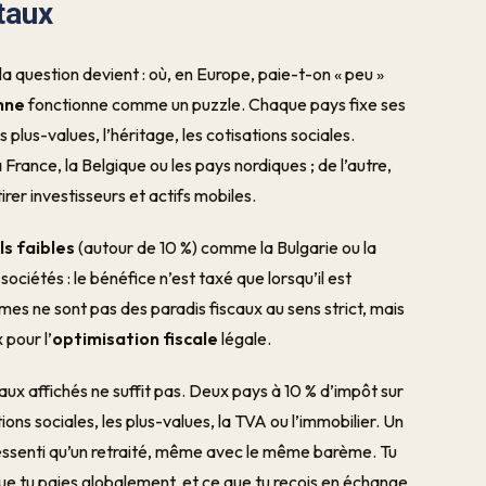
taux
 la question devient : où, en Europe, paie-t-on « peu »
nne
fonctionne comme un puzzle. Chaque pays fixe ses
es plus-values, l’héritage, les cotisations sociales.
France, la Belgique ou les pays nordiques ; de l’autre,
irer investisseurs et actifs mobiles.
s faibles
(autour de 10 %) comme la Bulgarie ou la
sociétés : le bénéfice n’est taxé que lorsqu’il est
èmes ne sont pas des paradis fiscaux au sens strict, mais
 pour l’
optimisation fiscale
légale.
aux affichés ne suffit pas. Deux pays à 10 % d’impôt sur
ons sociales, les plus-values, la TVA ou l’immobilier. Un
ressenti qu’un retraité, même avec le même barème. Tu
que tu paies globalement, et ce que tu reçois en échange