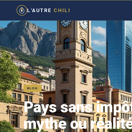
L'AUTRE
CHILI
BLOG
Pays sans impôt
mythe ou réalité