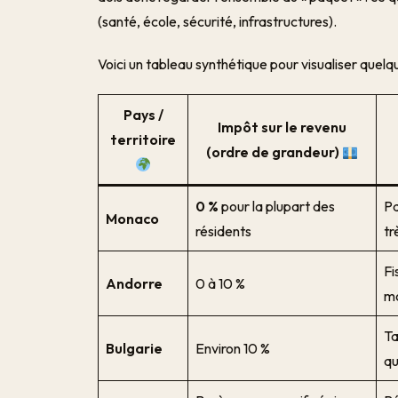
(santé, école, sécurité, infrastructures).
Voici un tableau synthétique pour visualiser quel
Pays /
Impôt sur le revenu
territoire
(ordre de grandeur)
0 %
pour la plupart des
Pa
Monaco
résidents
tr
Fi
Andorre
0 à 10 %
mo
Ta
Bulgarie
Environ 10 %
qu