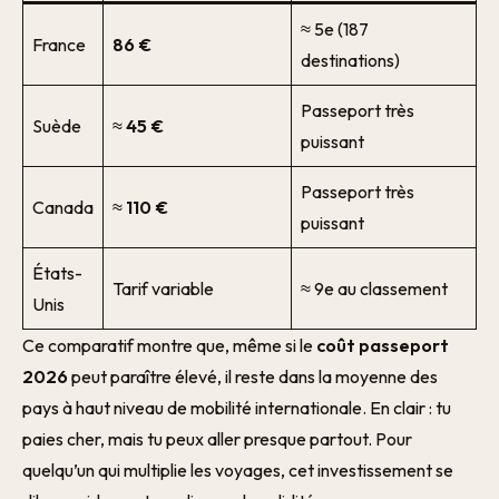
≈ 5e (187
France
86 €
destinations)
Passeport très
Suède
≈
45 €
puissant
Passeport très
Canada
≈
110 €
puissant
États-
Tarif variable
≈ 9e au classement
Unis
Ce comparatif montre que, même si le
coût passeport
2026
peut paraître élevé, il reste dans la moyenne des
pays à haut niveau de mobilité internationale. En clair : tu
paies cher, mais tu peux aller presque partout. Pour
quelqu’un qui multiplie les voyages, cet investissement se