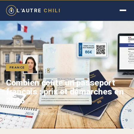
L'AUTRE
CHILI
FRANCE
Combien coûte un passeport
français : prix et démarches en
2026
Elodie
mars 20, 2026
26 min de lecture