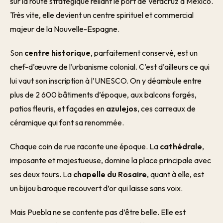
sur la route stratégique reliant le port de Veracruz à Mexico.
Très vite, elle devient un centre spirituel et commercial
majeur de la Nouvelle-Espagne.
Son
centre historique
, parfaitement conservé, est un
chef-d’œuvre de l’urbanisme colonial. C’est d’ailleurs ce qui
lui vaut son inscription à l’UNESCO. On y déambule entre
plus de 2 600 bâtiments d’époque, aux balcons forgés,
patios fleuris, et façades en
azulejos
, ces carreaux de
céramique qui font sa renommée.
Chaque coin de rue raconte une époque. La
cathédrale
,
imposante et majestueuse, domine la place principale avec
ses deux tours. La
chapelle du Rosaire
, quant à elle, est
un bijou baroque recouvert d’or qui laisse sans voix.
Mais Puebla ne se contente pas d’être belle. Elle est