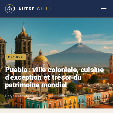
L'AUTRE
CHILI
MEXIQUE
Puebla : ville coloniale, cuisine
d’exception et trésor du
patrimoine mondial
Elodie
septembre 4, 2025
7 min de lecture