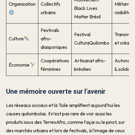
Organisation
Collectifs
Militantis
Black Lives
urbains
visibilité
Matter Brésil
Festivals
Festival
Transmiss
Culture
afro-
CulturaQuilombo
et créativ
diasporiques
Coopératives
Artisanat afro-
Autonom
Économie
féminines
brésilien
& solidari
Une mémoire ouverte sur l’avenir
Les réseaux sociaux et la Toile amplifient aujourd’hui les
causes quilombolas. Il n’est pas rare de voir aussi les
produits issus des TerresAfro, comme l’açai ou le pinot, sur
des marchés urbains et lors de festivals, à l’image de ceux