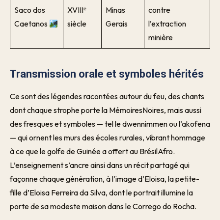
Saco dos
XVIIIᵉ
Minas
contre
Caetanos
siècle
Gerais
l’extraction
minière
Transmission orale et symboles hérités
Ce sont des légendes racontées autour du feu, des chants
dont chaque strophe porte la MémoiresNoires, mais aussi
des fresques et symboles — tel le dwennimmen ou l’akofena
— qui ornent les murs des écoles rurales, vibrant hommage
à ce que le golfe de Guinée a offert au BrésilAfro.
L’enseignement s’ancre ainsi dans un récit partagé qui
façonne chaque génération, à l’image d’Eloisa, la petite-
fille d’Eloisa Ferreira da Silva, dont le portrait illumine la
porte de sa modeste maison dans le Corrego do Rocha.