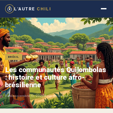
L'AUTRE
CHILI
BRÉSIL
Les communautés Quilombolas
: histoire et culture afro-
brésilienne
Elodie
novembre 10, 2025
13 min de lecture