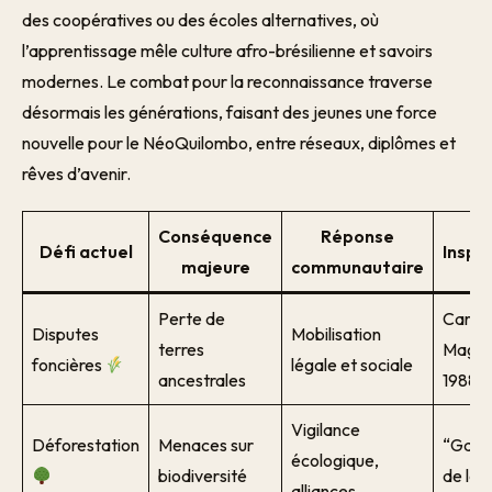
des coopératives ou des écoles alternatives, où
l’apprentissage mêle culture afro-brésilienne et savoirs
modernes. Le combat pour la reconnaissance traverse
désormais les générations, faisant des jeunes une force
nouvelle pour le NéoQuilombo, entre réseaux, diplômes et
rêves d’avenir.
Conséquence
Réponse
Défi actuel
Inspir
majeure
communautaire
Perte de
Carta
Disputes
Mobilisation
terres
Magna
foncières
légale et sociale
ancestrales
1988
Vigilance
Déforestation
Menaces sur
“Gard
écologique,
biodiversité
de la 
alliances