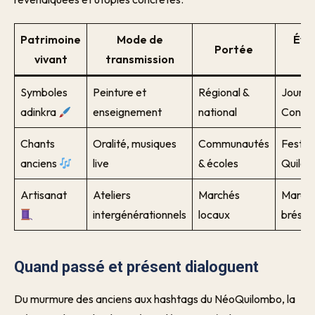
Patrimoine
Mode de
Évé
Portée
vivant
transmission
p
Symboles
Peinture et
Régional &
Journé
adinkra
enseignement
national
Consci
Chants
Oralité, musiques
Communautés
Festiva
anciens
live
& écoles
Quilo
Artisanat
Ateliers
Marchés
Marché
intergénérationnels
locaux
brésili
Quand passé et présent dialoguent
Du murmure des anciens aux hashtags du NéoQuilombo, la