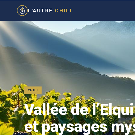
L'AUTRE
CHILI
CHILI
Vallée de l’Elqui
et paysages mys