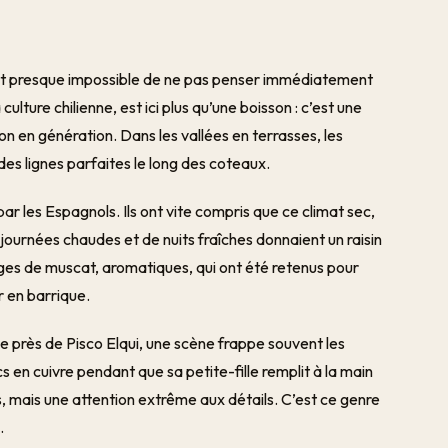
l est presque impossible de ne pas penser immédiatement
a culture chilienne, est ici plus qu’une boisson : c’est une
n en génération. Dans les vallées en terrasses, les
t des lignes parfaites le long des coteaux.
ar les Espagnols. Ils ont vite compris que ce climat sec,
e journées chaudes et de nuits fraîches donnaient un raisin
pages de muscat, aromatiques, qui ont été retenus pour
ir en barrique.
nale près de Pisco Elqui, une scène frappe souvent les
s en cuivre pendant que sa petite-fille remplit à la main
s, mais une attention extrême aux détails. C’est ce genre
.