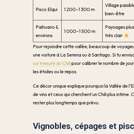
Village paisibl
Pisco Elqui
1 200–1 300 m
bien-être
Paihuano &
Paysages plus
1 000–1 500 m
environs
très clair
Pour rejoindre cette vallée, beaucoup de voyage
une voiture à La Serena ou à Santiago. Si tu envisa
sur mesure au Chili
pour calibrer le nombre de jours
les étoiles ou le repos.
Ce décor unique explique pourquoi la Vallée de l’El
de vins et ceux qui cherchent un Chili plus intime.
rester plus longtemps que prévu.
Vignobles, cépages et pisco