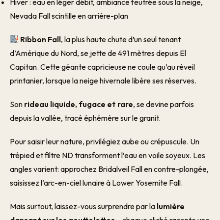
Hiver : eau en léger débit, ambiance feutrée sous la neige,
Nevada Fall scintille en arrière-plan
Ribbon Fall
, la plus haute chute d’un seul tenant
d’Amérique du Nord, se jette de 491 mètres depuis El
Capitan. Cette géante capricieuse ne coule qu’au réveil
printanier, lorsque la neige hivernale libère ses réserves.
Son
rideau liquide, fugace et rare
, se devine parfois
depuis la vallée, tracé éphémère sur le granit.
Pour saisir leur nature, privilégiez aube ou crépuscule. Un
trépied et filtre ND transforment l’eau en voile soyeux. Les
angles varient: approchez Bridalveil Fall en contre-plongée,
saisissez l’arc-en-ciel lunaire à Lower Yosemite Fall.
Mais surtout, laissez-vous surprendre par la
lumière
dansant sur les gouttelettes
– chaque cliché raconte une