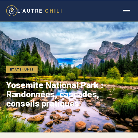
L'AUTRE
CHILI
ÉTATS-UNIS
Yosemite National Park :
Randonnées, cascades,
conseils pratiques
Elodie
mai 23, 2025
22 min de lecture