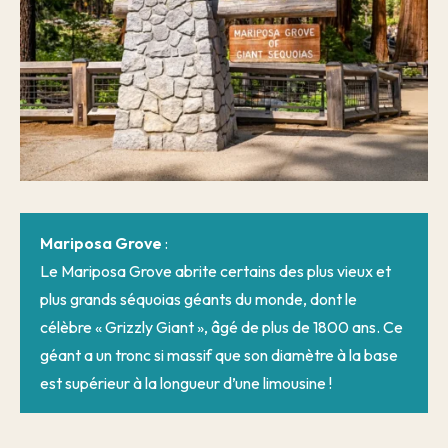
Mariposa Grove
:
Le Mariposa Grove abrite certains des plus vieux et
plus grands séquoias géants du monde, dont le
célèbre « Grizzly Giant », âgé de plus de 1800 ans. Ce
géant a un tronc si massif que son diamètre à la base
est supérieur à la longueur d’une limousine !