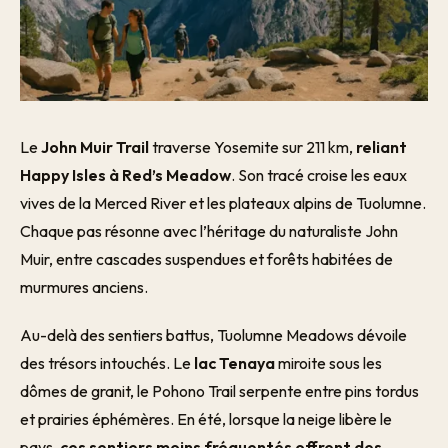
Le
John Muir Trail
traverse Yosemite sur 211 km,
reliant
Happy Isles à Red’s Meadow
. Son tracé croise les eaux
vives de la Merced River et les plateaux alpins de Tuolumne.
Chaque pas résonne avec l’héritage du naturaliste John
Muir, entre cascades suspendues et forêts habitées de
murmures anciens.
Au-delà des sentiers battus, Tuolumne Meadows dévoile
des trésors intouchés. Le
lac Tenaya
miroite sous les
dômes de granit, le Pohono Trail serpente entre pins tordus
et prairies éphémères. En été, lorsque la neige libère le
pays,
ces sentiers moins fréquentés offrent des