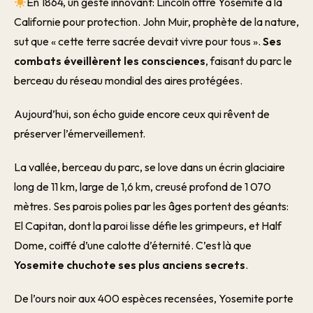
En 1864, un geste innovant: Lincoln offre Yosemite à la
Californie pour protection. John Muir, prophète de la nature,
sut que « cette terre sacrée devait vivre pour tous ».
Ses
combats éveillèrent les consciences
, faisant du parc le
berceau du réseau mondial des aires protégées.
Aujourd’hui, son écho guide encore ceux qui rêvent de
préserver l’émerveillement.
La vallée, berceau du parc, se love dans un écrin glaciaire
long de 11 km, large de 1,6 km, creusé profond de 1 070
mètres. Ses parois polies par les âges portent des géants:
El Capitan, dont la paroi lisse défie les grimpeurs, et Half
Dome, coiffé d’une calotte d’éternité. C’est là que
Yosemite chuchote ses plus anciens secrets
.
De l’ours noir aux 400 espèces recensées, Yosemite porte