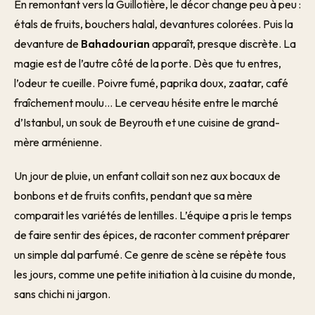
En remontant vers la Guillotière, le décor change peu à peu :
étals de fruits, bouchers halal, devantures colorées. Puis la
devanture de
Bahadourian
apparaît, presque discrète. La
magie est de l’autre côté de la porte. Dès que tu entres,
l’odeur te cueille. Poivre fumé, paprika doux, zaatar, café
fraîchement moulu… Le cerveau hésite entre le marché
d’Istanbul, un souk de Beyrouth et une cuisine de grand-
mère arménienne.
Un jour de pluie, un enfant collait son nez aux bocaux de
bonbons et de fruits confits, pendant que sa mère
comparait les variétés de lentilles. L’équipe a pris le temps
de faire sentir des épices, de raconter comment préparer
un simple dal parfumé. Ce genre de scène se répète tous
les jours, comme une petite initiation à la cuisine du monde,
sans chichi ni jargon.