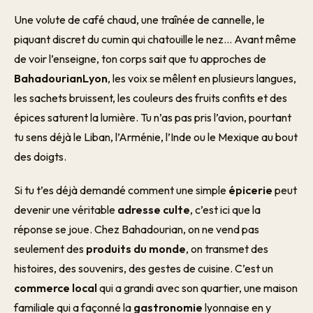
Une volute de café chaud, une traînée de cannelle, le
piquant discret du cumin qui chatouille le nez… Avant même
de voir l’enseigne, ton corps sait que tu approches de
BahadourianLyon
, les voix se mêlent en plusieurs langues,
les sachets bruissent, les couleurs des fruits confits et des
épices saturent la lumière. Tu n’as pas pris l’avion, pourtant
tu sens déjà le Liban, l’Arménie, l’Inde ou le Mexique au bout
des doigts.
Si tu t’es déjà demandé comment une simple
épicerie
peut
devenir une véritable
adresse culte
, c’est ici que la
réponse se joue. Chez Bahadourian, on ne vend pas
seulement des
produits du monde
, on transmet des
histoires, des souvenirs, des gestes de cuisine. C’est un
commerce local
qui a grandi avec son quartier, une maison
familiale qui a façonné la
gastronomie
lyonnaise en y