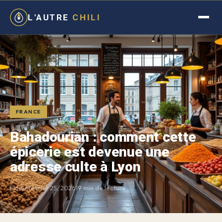
L'AUTRE
CHILI
FRANCE
Bahadourian : comment cette
épicerie est devenue une
adresse culte à Lyon
Elodie
février 25, 2026
19 min de lecture