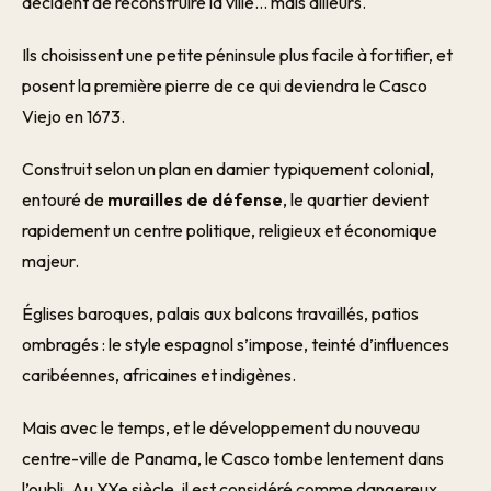
décident de reconstruire la ville… mais ailleurs.
Ils choisissent une petite péninsule plus facile à fortifier, et
posent la première pierre de ce qui deviendra le Casco
Viejo en 1673.
Construit selon un plan en damier typiquement colonial,
entouré de
murailles de défense
, le quartier devient
rapidement un centre politique, religieux et économique
majeur.
Églises baroques, palais aux balcons travaillés, patios
ombragés : le style espagnol s’impose, teinté d’influences
caribéennes, africaines et indigènes.
Mais avec le temps, et le développement du nouveau
centre-ville de Panama, le Casco tombe lentement dans
l’oubli. Au XXe siècle, il est considéré comme dangereux,