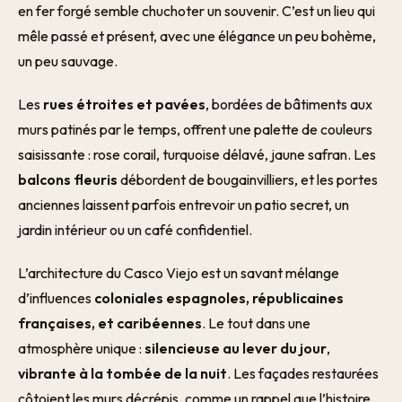
en fer forgé semble chuchoter un souvenir. C’est un lieu qui
mêle passé et présent, avec une élégance un peu bohème,
un peu sauvage.
Les
rues étroites et pavées
, bordées de bâtiments aux
murs patinés par le temps, offrent une palette de couleurs
saisissante : rose corail, turquoise délavé, jaune safran. Les
balcons fleuris
débordent de bougainvilliers, et les portes
anciennes laissent parfois entrevoir un patio secret, un
jardin intérieur ou un café confidentiel.
L’architecture du Casco Viejo est un savant mélange
d’influences
coloniales espagnoles, républicaines
françaises, et caribéennes
. Le tout dans une
atmosphère unique :
silencieuse au lever du jour
,
vibrante à la tombée de la nuit
. Les façades restaurées
côtoient les murs décrépis, comme un rappel que l’histoire