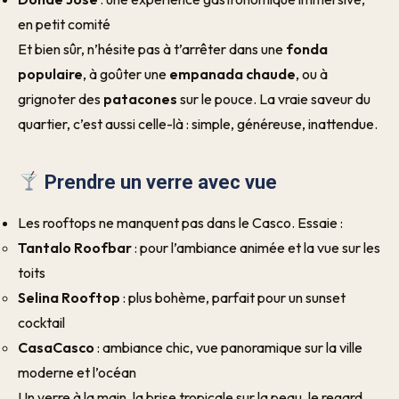
en petit comité
Et bien sûr, n’hésite pas à t’arrêter dans une
fonda
populaire
, à goûter une
empanada chaude
, ou à
grignoter des
patacones
sur le pouce. La vraie saveur du
quartier, c’est aussi celle-là : simple, généreuse, inattendue.
Prendre un verre avec vue
Les rooftops ne manquent pas dans le Casco. Essaie :
Tantalo Roofbar
: pour l’ambiance animée et la vue sur les
toits
Selina Rooftop
: plus bohème, parfait pour un sunset
cocktail
CasaCasco
: ambiance chic, vue panoramique sur la ville
moderne et l’océan
Un verre à la main, la brise tropicale sur la peau, le regard