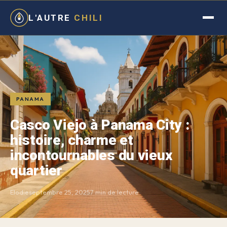
L'AUTRE
CHILI
PANAMA
Casco Viejo à Panama City :
histoire, charme et
incontournables du vieux
quartier
Elodie
septembre 25, 2025
7 min de lecture