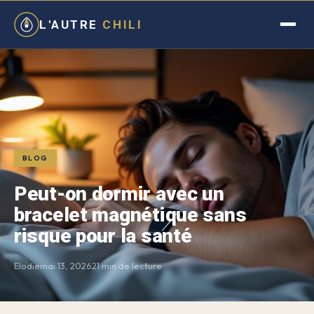
L'AUTRE
CHILI
BLOG
Peut-on dormir avec un
bracelet magnétique sans
risque pour la santé
Elodie
mai 13, 2026
21 min de lecture