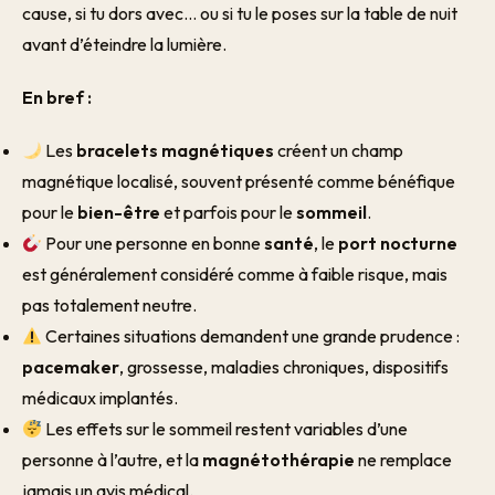
cause, si tu dors avec… ou si tu le poses sur la table de nuit
avant d’éteindre la lumière.
En bref :
Les
bracelets magnétiques
créent un champ
magnétique localisé, souvent présenté comme bénéfique
pour le
bien-être
et parfois pour le
sommeil
.
Pour une personne en bonne
santé
, le
port nocturne
est généralement considéré comme à faible risque, mais
pas totalement neutre.
Certaines situations demandent une grande prudence :
pacemaker
, grossesse, maladies chroniques, dispositifs
médicaux implantés.
Les effets sur le sommeil restent variables d’une
personne à l’autre, et la
magnétothérapie
ne remplace
jamais un avis médical.