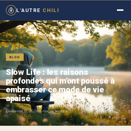
L'AUTRE
CHILI
BLOG
Slow Life : les raisons
profondes qui m’ont poussé à
embrasser ce mode de vie
apaisé
Elodie
mai 12, 2026
21 min de lecture