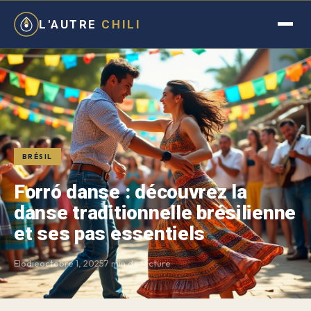
L'AUTRE
CHILI
BRÉSIL
Forró danse : découvrez la
danse traditionnelle brésilienne
et ses pas essentiels
Elodie
octobre 1, 2025
7 min de lecture