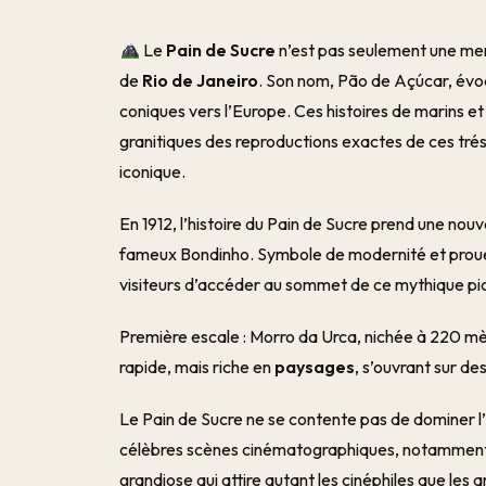
Le
Pain de Sucre
n’est pas seulement une merve
de
Rio de Janeiro
. Son nom, Pão de Açúcar, évo
coniques vers l’Europe. Ces histoires de marins 
granitiques des reproductions exactes de ces tré
iconique.
En 1912, l’histoire du Pain de Sucre prend une nou
fameux Bondinho. Symbole de modernité et prouess
visiteurs d’accéder au sommet de ce mythique pi
Première escale : Morro da Urca, nichée à 220 mè
rapide, mais riche en
paysages
, s’ouvrant sur de
Le Pain de Sucre ne se contente pas de dominer l’h
célèbres scènes cinématographiques, notamment 
grandiose qui attire autant les cinéphiles que les 