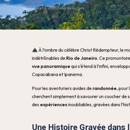
Elodie
juillet 4, 2025
7 min de lecture
À l’ombre du célèbre Christ Rédempteur, le m
indétrônables de
Rio de Janeiro
. Ce promontoire
vue panoramique
qui s’étend à l’infini, envelo
Copacabana et Ipanema.
Pour les aventuriers avides de
randonnée
, pour
cherchent simplement à savourer un coucher de solei
des
expériences
inoubliables, gravées dans l’his
Une Histoire Gravée dans l