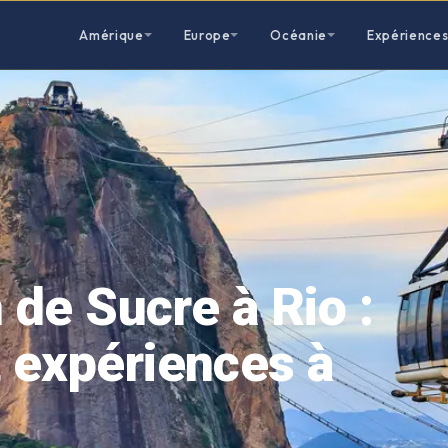
Amérique
Europe
Océanie
Expérience
 de Sucre à Rio :
t expériences à