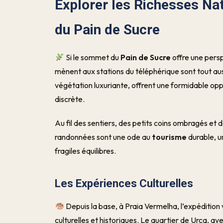
Explorer les Richesses Nat
du Pain de Sucre
Si le sommet du
Pain de Sucre
offre une persp
mènent aux stations du téléphérique sont tout aus
végétation luxuriante, offrent une formidable op
discrète.
Au fil des sentiers, des petits coins ombragés et
randonnées sont une ode au
tourisme
durable, u
fragiles équilibres.
Les Expériences Culturelles
Depuis la base, à Praia Vermelha, l’expédition
culturelles et historiques. Le quartier de Urca, 