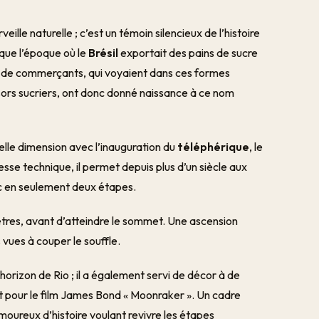
ille naturelle ; c’est un témoin silencieux de l’histoire
que l’époque où le
Brésil
exportait des pains de sucre
et de commerçants, qui voyaient dans ces formes
sors sucriers, ont donc donné naissance à ce nom
velle dimension avec l’inauguration du
téléphérique
, le
e technique, il permet depuis plus d’un siècle aux
c en seulement deux étapes.
tres, avant d’atteindre le sommet. Une ascension
s vues à couper le souffle.
orizon de Rio ; il a également servi de décor à de
pour le film James Bond « Moonraker ». Un cadre
amoureux d’histoire voulant revivre les étapes