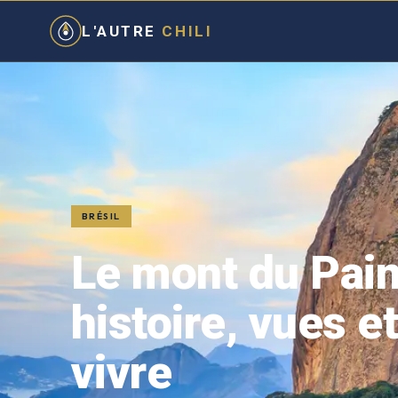
L'AUTRE
CHILI
BRÉSIL
Le mont du Pain
histoire, vues e
vivre