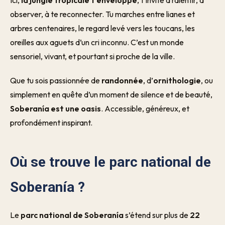
Ici,
la jungle tropicale t’enveloppe
, t’invite à ralentir, à
observer, à te reconnecter. Tu marches entre lianes et
arbres centenaires, le regard levé vers les toucans, les
oreilles aux aguets d’un cri inconnu. C’est un monde
sensoriel, vivant, et pourtant si proche de la ville.
Que tu sois passionné·e de
randonnée
, d’
ornithologie
, ou
simplement en quête d’un moment de silence et de beauté,
Soberanía est une oasis
. Accessible, généreux, et
profondément inspirant.
Où se trouve le parc national de
Soberanía ?
Le
parc national de Soberanía
s’étend sur plus de
22