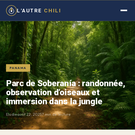
L'AUTRE
CHILI
PANAMA
Parc de Soberanía : randonnée,
observation d’oiseaux et
immersion dans la jungle
Elodie
août 22, 2025
7 min de lecture