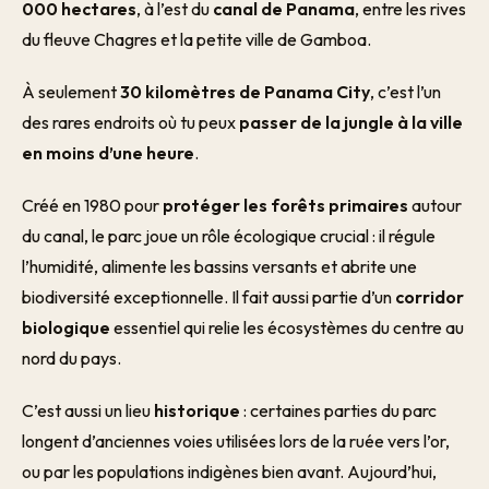
000 hectares
, à l’est du
canal de Panama
, entre les rives
du fleuve Chagres et la petite ville de Gamboa.
À seulement
30 kilomètres de Panama City
, c’est l’un
des rares endroits où tu peux
passer de la jungle à la ville
en moins d’une heure
.
Créé en 1980 pour
protéger les forêts primaires
autour
du canal, le parc joue un rôle écologique crucial : il régule
l’humidité, alimente les bassins versants et abrite une
biodiversité exceptionnelle. Il fait aussi partie d’un
corridor
biologique
essentiel qui relie les écosystèmes du centre au
nord du pays.
C’est aussi un lieu
historique
: certaines parties du parc
longent d’anciennes voies utilisées lors de la ruée vers l’or,
ou par les populations indigènes bien avant. Aujourd’hui,