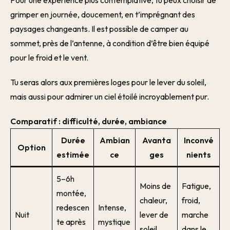
Pour une expérience plus contemplative, tu peux choisir de
grimper en journée, doucement, en t’imprégnant des
paysages changeants. Il est possible de camper au
sommet, près de l’antenne, à condition d’être bien équipé
pour le froid et le vent.
Tu seras alors aux premières loges pour le lever du soleil,
mais aussi pour admirer un ciel étoilé incroyablement pur.
Comparatif : difficulté, durée, ambiance
Durée
Ambian
Avanta
Inconvé
Option
estimée
ce
ges
nients
5–6h
Moins de
Fatigue,
montée,
chaleur,
froid,
redescen
Intense,
Nuit
lever de
marche
te après
mystique
soleil
dans le