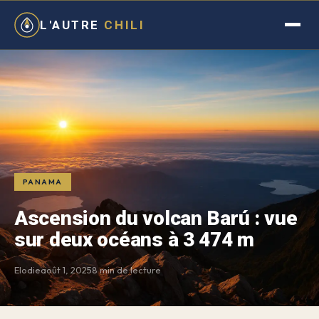
L'AUTRE
CHILI
PANAMA
Ascension du volcan Barú : vue
sur deux océans à 3 474 m
Elodie
août 1, 2025
8 min de lecture